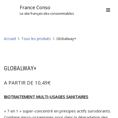
France Conso
Le site français des consommables
Aller
au
contenu
Accueil
\
Tous les produits
\
Globalway+
GLOBALWAY+
A PARTIR DE
10,49
€
BIOTRAITEMENT MULTI-USAGES SANITAIRES
« 7 en 1 » super-concentré en principes actifs surodorants.
Combine micro-organismes pour dans la dégradation des