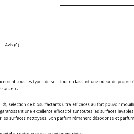
Avis (0)
cacement tous les types de sols tout en laissant une odeur de propret
sson, etc.
, sélection de biosurfactants ultra-efficaces au fort pouvoir mouill
arantissant une excellente efficacité sur toutes les surfaces
lavables
ir les surfaces nettoyées. Son parfum rémanent désodorise et parfu
mental du nettoyage est grandement réduit.