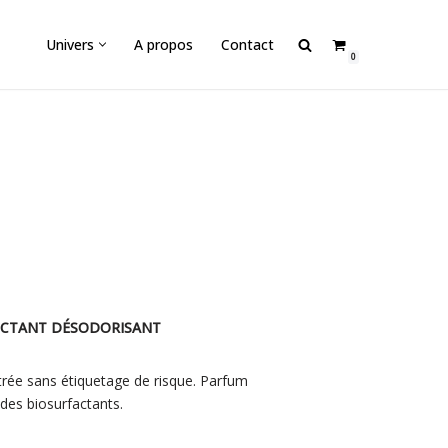
Univers
A propos
Contact
0
ECTANT DÉSODORISANT
rée sans étiquetage de risque. Parfum
des biosurfactants.