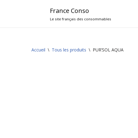
France Conso
Aller
Le site français des consommables
au
contenu
Accueil
\
Tous les produits
\
PUR’SOL AQUA