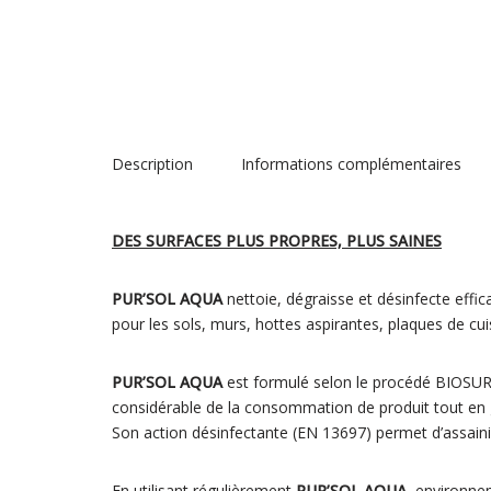
Description
Informations complémentaires
DES SURFACES PLUS PROPRES, PLUS SAINES
PUR’SOL AQUA
nettoie, dégraisse et désinfecte effi
pour les sols, murs, hottes aspirantes, plaques de cui
PUR’SOL AQUA
est formulé selon le procédé BIOSURF®
considérable de la consommation de produit tout en g
Son action désinfectante (EN 13697) permet d’assain
En utilisant régulièrement
PUR’SOL AQUA
, environne